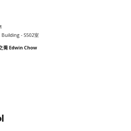
M
h
B
uilding -
S50
2
室
鄒之喬
Edwin Chow
l