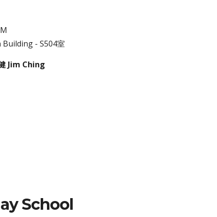
AM
h Building -
S50
4
室
 Jim Ching
day School