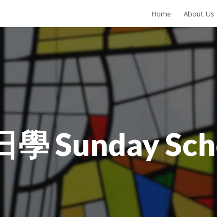
Home
About Us
ip to main content
Skip to navigat
日學
Sunday Sch