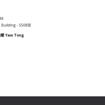
AM
h
B
uilding -
S50
8
室
唐錦耀
Yaw Tong