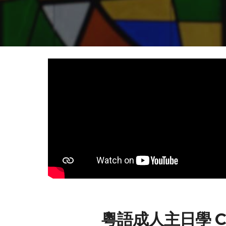
粵語
成人主日學
C