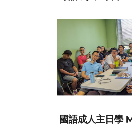
國語
成人主日學
M