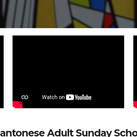
antonese
Adult
Sunday Scho