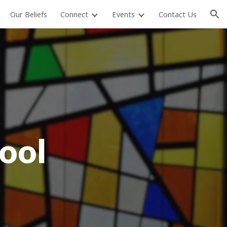
Our Beliefs
Connect
Events
Contact Us
ion
ool