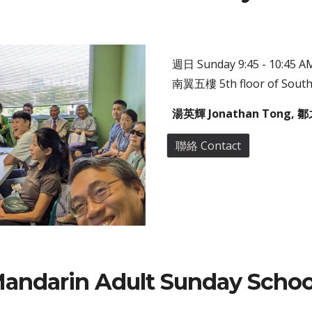
週
日
Sunday
9:45 - 10:45 A
南翼五樓
5th floor of Sout
湯英輝 Jonathan Tong, 
聯絡 Contact
andarin
Adult Sunday Schoo